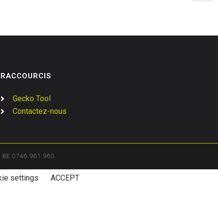
RACCOURCIS
Gecko Tool
Contactez-nous
BE 0746.961.960
ie settings
ACCEPT