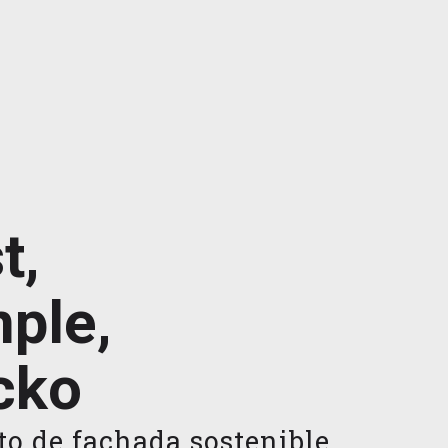
t,
ple,
cko
o de fachada sostenible