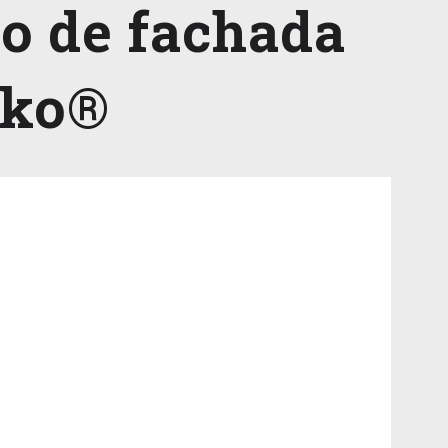
to de fachada
cko®