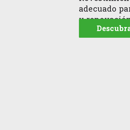
adecuado pa
y renovació
Descubra