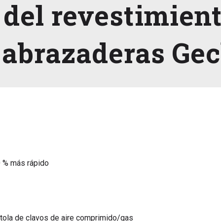
 del revestimien
 abrazaderas Ge
0 % más rápido
stola de clavos de aire comprimido/gas