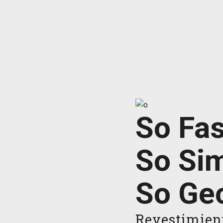
So Fas
So Sim
So Ge
Revestimient